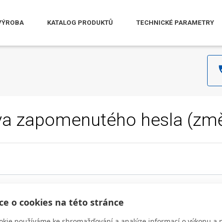
VÝROBA
KATALOG PRODUKTŮ
TECHNICKÉ PARAMETRY
a zapomenutého hesla (změ
e o cookies na této stránce
okie používáme ke shromažďování a analýze informací o výkonu a 