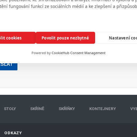
tění fungování funkcí ze sociálních médií a ke zlepšení a přizpůs
lit cookies
Povolit pouze nezbytné
Nastavení co
Powered by
CookieHub Consent Management
ESLAT
STOLY
SKŘÍNĚ
SKŘÍŇKY
KONTEJNERY
VY
ODKAZY