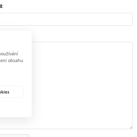
l:
používání
obení obsahu
okies