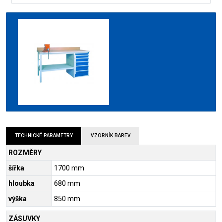
TECHNICKÉ PARAMETRY
VZORNÍK BAREV
ROZMĚRY
šířka
1700 mm
hloubka
680 mm
výška
850 mm
ZÁSUVKY