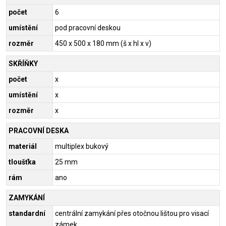
počet
6
umístění
pod pracovní deskou
rozměr
450 x 500 x 180 mm (š x hl x v)
SKŘÍŇKY
počet
x
umístění
x
rozměr
x
PRACOVNÍ DESKA
materiál
multiplex bukový
tloušťka
25 mm
rám
ano
ZAMYKÁNÍ
standardní
centrální zamykání přes otočnou lištou pro visací
zámek