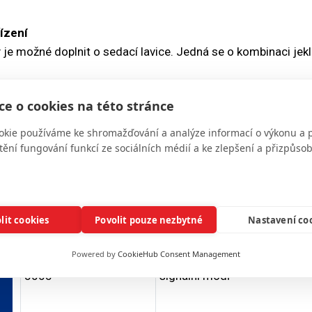
ízení
 je možné doplnit o sedací lavice. Jedná se o kombinaci jek
úprava
rava je realizována vysokotlakým zařízením. Používáme ekol
e o cookies na této stránce
inace v základních odstínech škály RAL Dle požadavku prov
okie používáme ke shromažďování a analýze informací o výkonu a 
tění fungování funkcí ze sociálních médií a ke zlepšení a přizpůs
 BAREV
lit cookies
Povolit pouze nezbytné
Nastavení co
Kód RAL
Název
Powered by
CookieHub Consent Management
5005
signální modř