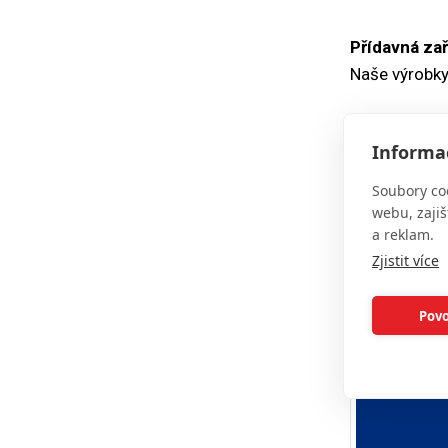
Přídavná zař
Naše výrobky
Povrchová 
Povrchová úp
Informac
barevné komb
Soubory co
webu, zajiš
a reklam.
Zjistit více
VZORNÍK
Povo
Barva