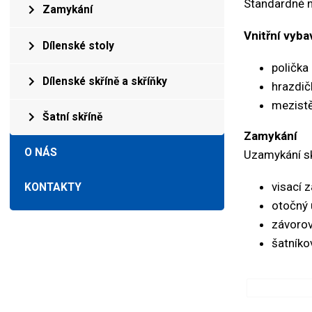
Standardně na
Zamykání
Vnitřní vyba
Dílenské stoly
polička
Dílenské skříně a skříňky
hrazdič
mezistě
Šatní skříně
Zamykání
O NÁS
Uzamykání sk
visací 
KONTAKTY
otočný 
závorov
šatníko