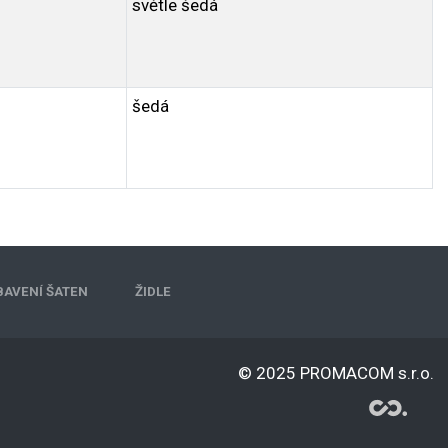
světle šedá
šedá
BAVENÍ ŠATEN
ŽIDLE
© 2025 PROMACOM s.r.o.