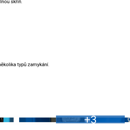
lnou skříň.
několika typů zamykání.
+3