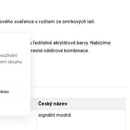
lového svařence s roštem ze smrkových latí.
ogické, vodou ředitelné akrylátové barvy. Nabízíme
ádíme i vícebarevné nátěrové kombinace.
používání
obení obsahu
okies
Český název
signální modrá