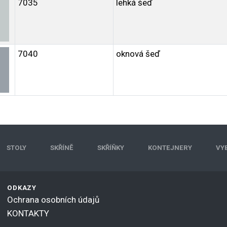
7035
lehká šeď
7040
oknová šeď
STOLY
SKŘÍNĚ
SKŘÍŇKY
KONTEJNERY
VY
ODKAZY
Ochrana osobních údajů
KONTAKTY