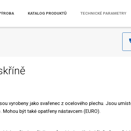
VÝROBA
KATALOG PRODUKTŮ
TECHNICKÉ PARAMETRY
skříně
 jsou vyrobeny jako svařenec z ocelového plechu. Jsou umíst
P). Mohou být také opatřeny nástavcem (EURO).