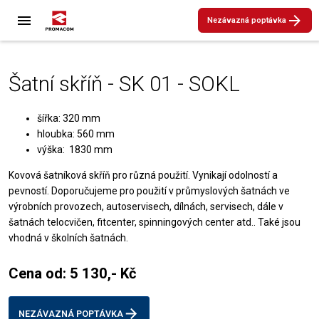
Nezávazná poptávka
Šatní skříň - SK 01 - SOKL
šířka: 320 mm
hloubka: 560 mm
výška: 1830 mm
Kovová šatníková skříň pro různá použití. Vynikají odolností a
pevností. Doporučujeme pro použití v průmyslových šatnách ve
výrobních provozech, autoservisech, dílnách, servisech, dále v
šatnách telocvičen, fitcenter, spinningových center atd.. Také jsou
vhodná v školních šatnách.
Cena od: 5 130,- Kč
NEZÁVAZNÁ POPTÁVKA