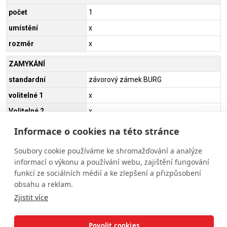
počet
1
umístění
x
rozměr
x
ZAMYKÁNÍ
standardní
závorový zámek BURG
volitelné 1
x
Volitelné 2
x
Informace o cookies na této stránce
HMOTNOST
25 - 35 kg
Soubory cookie používáme ke shromažďování a analýze
informací o výkonu a používání webu, zajištění fungování
funkcí ze sociálních médií a ke zlepšení a přizpůsobení
PROVOZOVATEL
obsahu a reklam.
PROMACOM s.r.o.
Tišnovská 1295/59
Zjistit více
664 34 Kuřim
IČ: 13695941
Povolit cookies