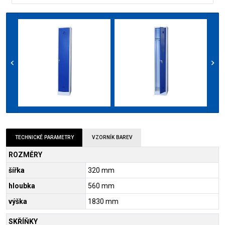
TECHNICKÉ PARAMETRY
VZORNÍK BAREV
ROZMĚRY
šířka
320 mm
hloubka
560 mm
výška
1830 mm
SKŘÍŇKY