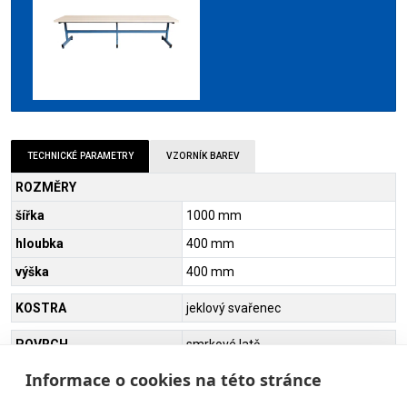
TECHNICKÉ PARAMETRY
VZORNÍK BAREV
ROZMĚRY
šířka
1000 mm
hloubka
400 mm
výška
400 mm
KOSTRA
jeklový svařenec
POVRCH
smrkové latě
Informace o cookies na této stránce
HMOTNOST
10 - 20 kg